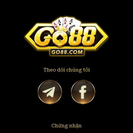
Theo dõi chúng tôi
Chứng nhận