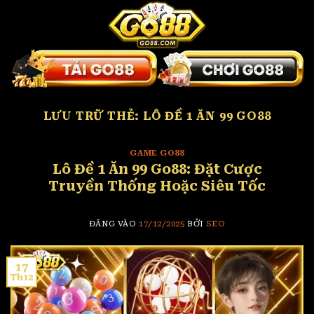
Bỏ
qua
nội
dung
LƯU TRỮ THẺ:
LÔ ĐỀ 1 ĂN 99 GO88
GAME GO88
Lô Đề 1 Ăn 99 Go88: Đặt Cược
Truyền Thống Hoặc Siêu Tốc
ĐĂNG VÀO
17/12/2025
BỞI
SEO
17
Th12