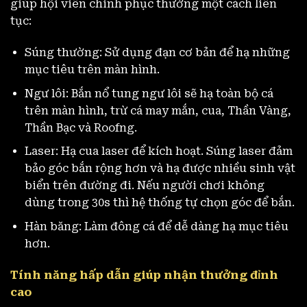
giúp hội viên chinh phục thưởng một cách liên
tục:
Súng thường: Sử dụng đạn cơ bản để hạ những
mục tiêu trên màn hình.
Ngư lôi: Bắn nổ tung ngư lôi sẽ hạ toàn bộ cá
trên màn hình, trừ cá may mắn, cua, Thần Vàng,
Thần Bạc và Roofng.
Laser: Hạ cua laser để kích hoạt. Súng laser đảm
bảo góc bắn rộng hơn và hạ được nhiều sinh vật
biển trên đường đi. Nếu người chơi không
dùng trong 30s thì hệ thống tự chọn góc để bắn.
Hàn băng: Làm đông cá để dễ dàng hạ mục tiêu
hơn.
Tính năng hấp dẫn giúp nhận thưởng đỉnh
cao