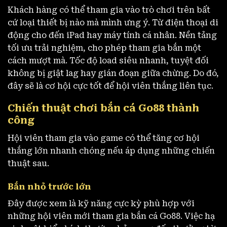
Khách hàng có thể tham gia vào trò chơi trên bất
cứ loại thiết bị nào mà mình ưng ý. Từ điện thoại di
động cho đến iPad hay máy tính cá nhân. Nền tảng
tối ưu trải nghiệm, cho phép tham gia bắn một
cách mượt mà. Tốc độ load siêu nhanh, tuyệt đối
không bị giật lag hay gián đoạn giữa chừng. Do đó,
đây sẽ là cơ hội cực tốt để hội viên thắng liên tục.
Chiến thuật chơi bắn cá Go88 thành
công
Hội viên tham gia vào game có thể tăng cơ hội
thắng lớn nhanh chóng nếu áp dụng những chiến
thuật sau.
Bắn nhỏ trước lớn
Đây được xem là kỹ năng cực kỳ phù hợp với
những hội viên mới tham gia bắn cá Go88. Việc hạ