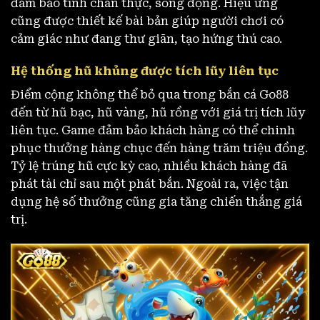
đảm bảo tính chân thực, sống động. Hiệu ứng
cũng được thiết kế bài bản giúp người chơi có
cảm giác như đang thư giãn, tạo hứng thú cao.
Hệ thống hũ khủng được tích lũy liên tục
Điểm cộng không thể bỏ qua trong bắn cá Go88
đến từ hũ bạc, hũ vàng, hũ rồng với giá trị tích lũy
liên tục. Game đảm bảo khách hàng có thể chinh
phục thưởng hàng chục đến hàng trăm triệu đồng.
Tỷ lệ trúng hũ cực kỳ cao, nhiều khách hàng đã
phát tài chỉ sau một phát bắn. Ngoài ra, việc tận
dụng hệ số thưởng cũng gia tăng chiến thắng giá
trị.