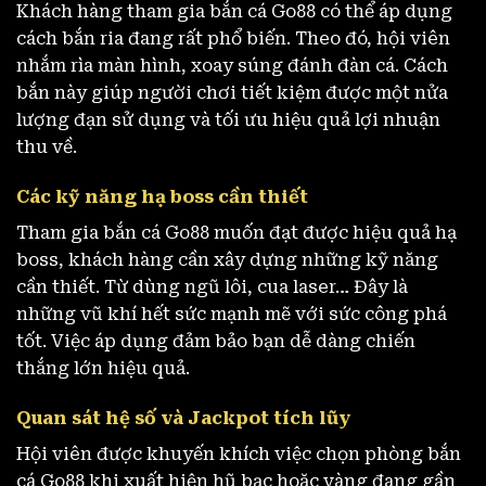
Khách hàng tham gia bắn cá Go88 có thể áp dụng
cách bắn ria đang rất phổ biến. Theo đó, hội viên
nhắm rìa màn hình, xoay súng đánh đàn cá. Cách
bắn này giúp người chơi tiết kiệm được một nửa
lượng đạn sử dụng và tối ưu hiệu quả lợi nhuận
thu về.
Các kỹ năng hạ boss cần thiết
Tham gia bắn cá Go88 muốn đạt được hiệu quả hạ
boss, khách hàng cần xây dựng những kỹ năng
cần thiết. Từ dùng ngũ lôi, cua laser… Đây là
những vũ khí hết sức mạnh mẽ với sức công phá
tốt. Việc áp dụng đảm bảo bạn dễ dàng chiến
thắng lớn hiệu quả.
Quan sát hệ số và Jackpot tích lũy
Hội viên được khuyến khích việc chọn phòng bắn
cá Go88 khi xuất hiện hũ bạc hoặc vàng đang gần