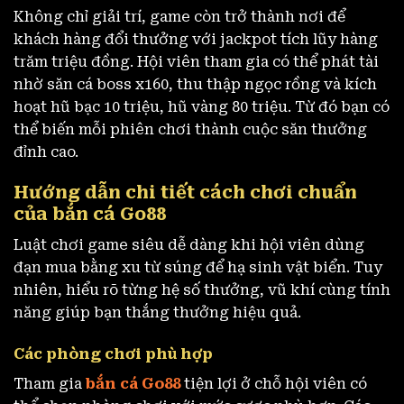
Không chỉ giải trí, game còn trở thành nơi để
khách hàng đổi thưởng với jackpot tích lũy hàng
trăm triệu đồng. Hội viên tham gia có thể phát tài
nhờ săn cá boss x160, thu thập ngọc rồng và kích
hoạt hũ bạc 10 triệu, hũ vàng 80 triệu. Từ đó bạn có
thể biến mỗi phiên chơi thành cuộc săn thưởng
đỉnh cao.
Hướng dẫn chi tiết cách chơi chuẩn
của bắn cá Go88
Luật chơi game siêu dễ dàng khi hội viên dùng
đạn mua bằng xu từ súng để hạ sinh vật biển. Tuy
nhiên, hiểu rõ từng hệ số thưởng, vũ khí cùng tính
năng giúp bạn thắng thưởng hiệu quả.
Các phòng chơi phù hợp
Tham gia
bắn cá Go88
tiện lợi ở chỗ hội viên có