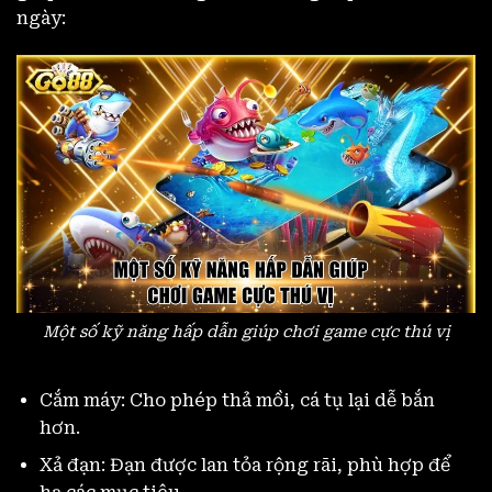
ngày:
Một số kỹ năng hấp dẫn giúp chơi game cực thú vị
Cắm máy: Cho phép thả mồi, cá tụ lại dễ bắn
hơn.
Xả đạn: Đạn được lan tỏa rộng rãi, phù hợp để