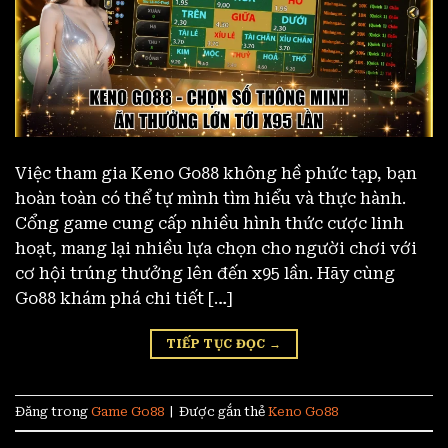
Việc tham gia Keno Go88 không hề phức tạp, bạn
hoàn toàn có thể tự mình tìm hiểu và thực hành.
Cổng game cung cấp nhiều hình thức cược linh
hoạt, mang lại nhiều lựa chọn cho người chơi với
cơ hội trúng thưởng lên đến x95 lần. Hãy cùng
Go88 khám phá chi tiết […]
TIẾP TỤC ĐỌC
→
Đăng trong
Game Go88
|
Được gắn thẻ
Keno Go88