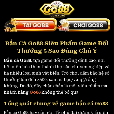
Bỏ
qua
nội
dung
Bắn Cá Go88 Siêu Phẩm Game Đổi
Thưởng 5 Sao Đáng Chú Ý
Bắn cá Go88
, tựa game đổi thưởng đỉnh cao, nơi
hội viên hóa thân thành thợ săn chuyên nghiệp và
hạ nhiều loại sinh vật biển. Trò chơi đảm bảo hệ số
thưởng lên đến x500, săn hũ bạc/vàng/rồng
khủng. Do đó, đây chắc chắn là một siêu phẩm mà
khách hàng
Go88
không thể bỏ qua.
Tổng quát chung về game bắn cá Go88
Bắn cá Go88 hay còn gọi Tỷ phú đại dương, là siêu