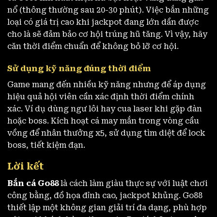
nổ (thông thường sau 20-30 phút). Việc bắn những
loại có giá trị cao khi jackpot đang lớn dần được
cho là sẽ đảm bảo cơ hội trúng hũ tăng. Vì vậy, hãy
căn thời điểm chuẩn để không bỏ lỡ cơ hội.
Sử dụng kỹ năng đúng thời điểm
Game mang đến nhiều kỹ năng nhưng để áp dụng
hiệu quả hội viên cần xác định thời điểm chính
xác. Ví dụ dùng ngư lôi hay cua laser khi gặp đàn
hoặc boss. Kích hoạt cá may mắn trong vòng cầu
vồng để nhân thưởng x5, sử dụng tìm diệt để lock
boss, tiết kiệm đạn.
Lời kết
Bắn cá Go88
là cách làm giàu thực sự với luật chơi
công bằng, đồ họa đỉnh cao, jackpot khủng. Go88
thiết lập một không gian giải trí đa dạng, phù hợp