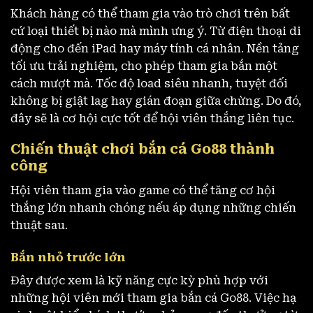
Khách hàng có thể tham gia vào trò chơi trên bất
cứ loại thiết bị nào mà mình ưng ý. Từ điện thoại di
động cho đến iPad hay máy tính cá nhân. Nền tảng
tối ưu trải nghiệm, cho phép tham gia bắn một
cách mượt mà. Tốc độ load siêu nhanh, tuyệt đối
không bị giật lag hay gián đoạn giữa chừng. Do đó,
đây sẽ là cơ hội cực tốt để hội viên thắng liên tục.
Chiến thuật chơi bắn cá Go88 thành
công
Hội viên tham gia vào game có thể tăng cơ hội
thắng lớn nhanh chóng nếu áp dụng những chiến
thuật sau.
Bắn nhỏ trước lớn
Đây được xem là kỹ năng cực kỳ phù hợp với
những hội viên mới tham gia bắn cá Go88. Việc hạ