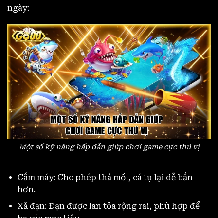
ngày:
Một số kỹ năng hấp dẫn giúp chơi game cực thú vị
Cắm máy: Cho phép thả mồi, cá tụ lại dễ bắn
hơn.
Xả đạn: Đạn được lan tỏa rộng rãi, phù hợp để